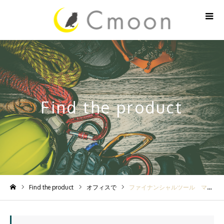
Find the product
Find the product
オフィスで
ファイナンシャルツール マルチツールウォレットⅡ ブラック
ホーム