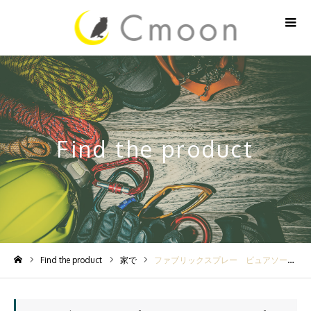
Find the product
Find the product
家で
ファブリックスプレー ピュアソープ １３５ｍｌ
ホーム