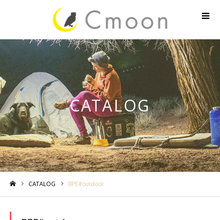
CATALOG
CATALOG
BPE#outdoor
ホーム